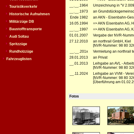
__.__.1964
Umzeichnung in "V 2.009
Touristikverkehr
__.__.1973
an Grundstücksgemeinsch
Historische Aufnahmen
Ende 1982
an AKN - Eisenbahn-Gese
Militärzüge DB
16.05.1994
=> AKN Eisenbahn AG, H
Baustofftransporte
__.__.1997
=> AKN Eisenbahn AG, Ka
01.01.2007
Vergabe der NVR-Numme
Audi Soltau
27.12.2010
an northrail GmbH, Kiel
Spritzzüge
[NVR-Nummer: 98 80 32
Rundholzzüge
__.__.201x
Vermietung an northrail
28.01.2013
an Privat
Fahrzeuglisten
__.01.2013
Leihgabe an AVL - Arbeit
[NVR-Nummer: 98 80 326
__.11.2024
Leihgabe an VVM - Vere
[NVR-Nummer: 98 80 32
[Überführung am 01.02.2
Fotos