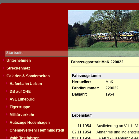
Startseite
Unternehmen
Fahrzeugportrait MaK 220022
Streckennetz
Fahrzeugstamm
Galerien & Sonderseiten
Hersteller:
MaK
Hafenbahn Uelzen
Fabriknummer:
220022
DB auf OHE
Baujahr:
1954
AVL Lüneburg
Tigertruppe
Militärverkehr
Lebenslauf
Autozüge Hodenhagen
__.11.1954
Auslieferung an VHH - V
Chemieverkehr Hemmingstedt
02.11.1954
Abnahme und Indienstste
Voith Testfahrten
01.01.1956
=> AKN - Eisenbahn-Gese