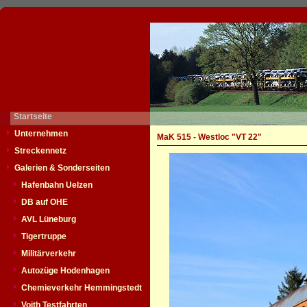
Startseite
Unternehmen
MaK 515 - Westloc "VT 22"
Streckennetz
Galerien & Sonderseiten
Hafenbahn Uelzen
DB auf OHE
AVL Lüneburg
Tigertruppe
Militärverkehr
Autozüge Hodenhagen
Chemieverkehr Hemmingstedt
Voith Testfahrten