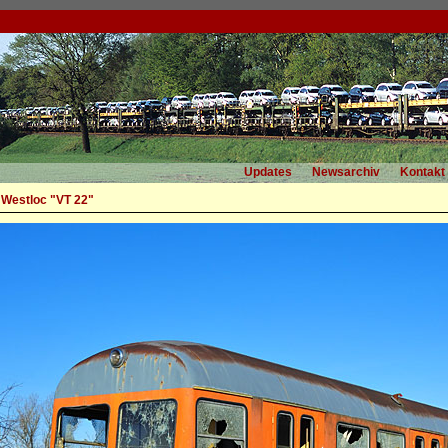
Updates
Newsarchiv
Kontakt
 Westloc "VT 22"