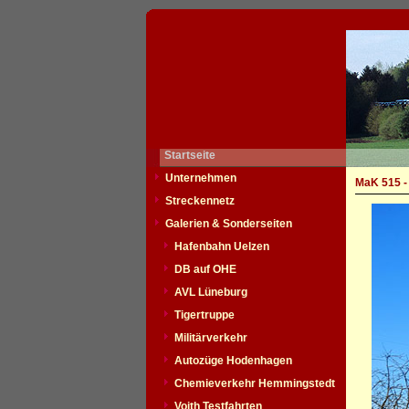
Startseite
Unternehmen
MaK 515 -
Streckennetz
Galerien & Sonderseiten
Hafenbahn Uelzen
DB auf OHE
AVL Lüneburg
Tigertruppe
Militärverkehr
Autozüge Hodenhagen
Chemieverkehr Hemmingstedt
Voith Testfahrten