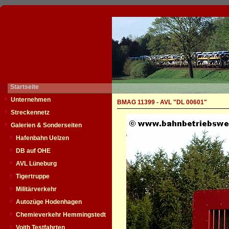
Startseite
Unternehmen
BMAG 11399 - AVL "DL 00601"
Streckennetz
Galerien & Sonderseiten
Hafenbahn Uelzen
DB auf OHE
AVL Lüneburg
Tigertruppe
Militärverkehr
Autozüge Hodenhagen
Chemieverkehr Hemmingstedt
Voith Testfahrten