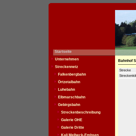
Startseite
Unternehmen
Bahnhof S
Streckennetz
Strecke
Falkenbergbahn
Streckenki
Örtzetalbahn
Luhebahn
Elbmarschbahn
Gebirgsbahn
Streckenbeschreibung
Galerie OHE
Galerie Dritte
Kali Melbeck-Embsen