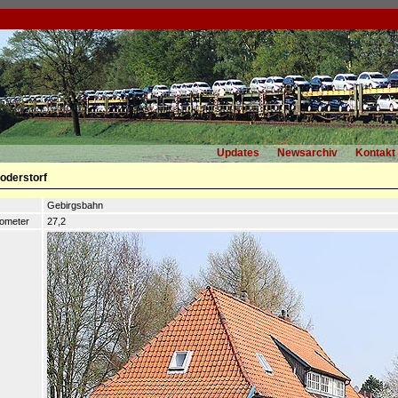
Updates
Newsarchiv
Kontakt
oderstorf
Gebirgsbahn
lometer
27,2