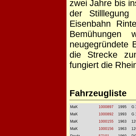
zwei Jahre bis i
der Stilllegun
Eisenbahn Rint
Bemühungen w
neugegründete 
die Strecke z
fungiert die Rh
Fahrzeugliste
MaK
1000897
1995
G 
MaK
1000892
1993
G 
MaK
1000155
1963
12
MaK
1000156
1963
12