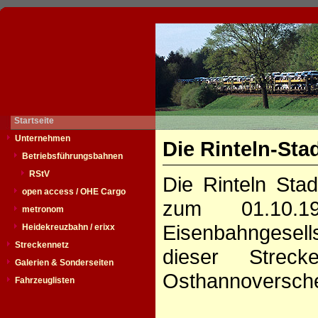
Startseite
Unternehmen
Die Rinteln-Sta
Betriebsführungsbahnen
RStV
Die Rinteln Sta
open access / OHE Cargo
zum 01.10.1
metronom
Eisenbahngesel
Heidekreuzbahn / erixx
Streckennetz
dieser Stre
Galerien & Sonderseiten
Osthannoversch
Fahrzeuglisten