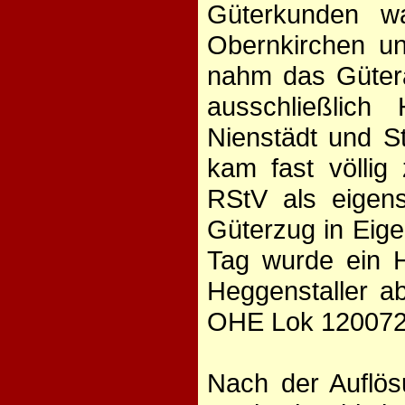
Güterkunden w
Obernkirchen un
nahm das Gütera
ausschließlic
Nienstädt und S
kam fast völlig
RStV als eigens
Güterzug in Eig
Tag wurde ein H
Heggenstaller ab
OHE Lok 120072
Nach der Auflös