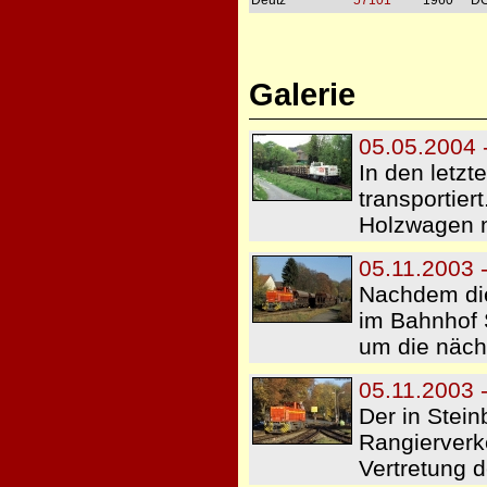
Deutz
57101
1960
DG
Galerie
05.05.2004 -
In den letzt
transportier
Holzwagen 
05.11.2003 
Nachdem di
im Bahnhof 
um die näch
05.11.2003 
Der in Stei
Rangierverke
Vertretung 