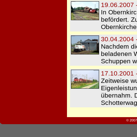
19.06.2007 
In Obernkir
befördert. 
Obernkirche
30.04.2004 
Nachdem die
beladenen W
Schuppen wu
17.10.2001 
Zeitweise w
Eigenleistu
übernahm. D
Schotterwag
© 2007