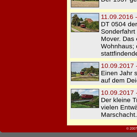
11.09.2016 
DT 0504 der
Sonderfahrt
Mover. Das 
Wohnhaus; de
stattfindend
10.09.2017 
Einen Jahr 
auf dem Dei
10.09.2017 
Der kleine T
vielen Entw
Marschacht.
© 2007