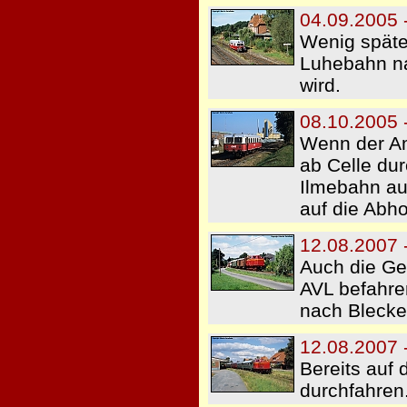
04.09.2005 
Wenig später
Luhebahn na
wird.
08.10.2005 
Wenn der Am
ab Celle du
Ilmebahn au
auf die Abh
12.08.2007 -
Auch die Ge
AVL befahre
nach Blecke
12.08.2007 
Bereits auf
durchfahren