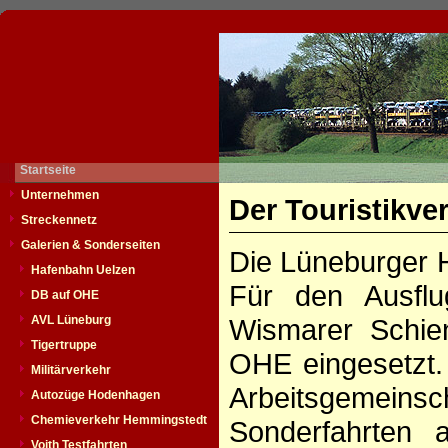
Startseite
Unternehmen
Der Touristikve
Streckennetz
Galerien & Sonderseiten
Die Lüneburger H
Hafenbahn Uelzen
Für den Ausflu
DB auf OHE
AVL Lüneburg
Wismarer Schie
Tigertruppe
OHE eingesetzt.
Militärverkehr
Arbeitsgemein
Autozüge Hodenhagen
Chemieverkehr Hemmingstedt
Sonderfahrten
Voith Testfahrten