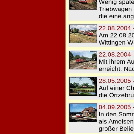
Wenig später
Triebwagen 
die eine an
22.08.2004 
Am 22.08.20
Wittingen We
22.08.2004 
Mit ihrem A
erreicht. Na
28.05.2005 
Auf einer Ch
die Örtzebr
04.09.2005 
In den Somm
als Ameisen
großer Belie