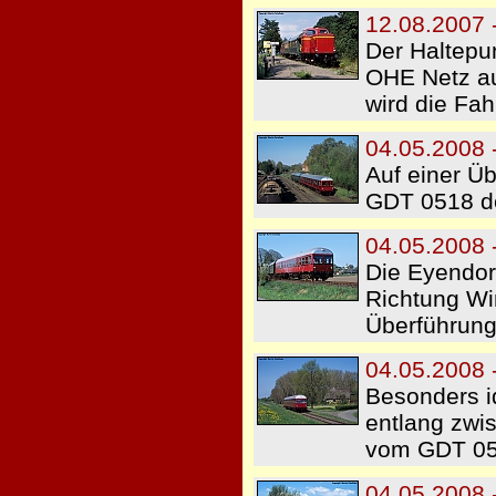
12.08.2007 -
Der Haltepun
OHE Netz au
wird die Fah
04.05.2008 
Auf einer Ü
GDT 0518 de
04.05.2008 
Die Eyendor
Richtung Win
Überführung
04.05.2008 
Besonders id
entlang zwi
vom GDT 051
04.05.2008 