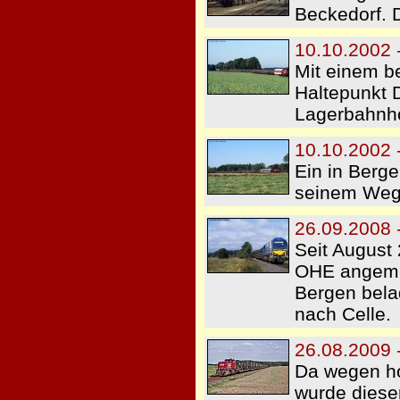
Beckedorf. 
10.10.2002 
Mit einem b
Haltepunkt 
Lagerbahnho
10.10.2002 -
Ein in Berge
seinem Weg 
26.09.2008 -
Seit August
OHE angemie
Bergen bela
nach Celle.
26.08.2009 
Da wegen ho
wurde diese