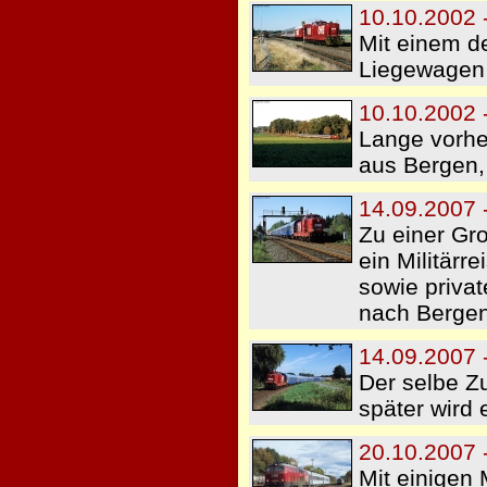
10.10.2002 
Mit einem d
Liegewagen 
10.10.2002 
Lange vorhe
aus Bergen, 
14.09.2007 -
Zu einer Gr
ein Militärr
sowie priva
nach Bergen
14.09.2007 
Der selbe Z
später wird 
20.10.2007 
Mit einigen 