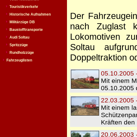
Touristikverkehr
Der Fahrzeugein
Historische Aufnahmen
Militärzüge DB
nach Zuglast 
Baustofftransporte
Lokomotiven zu
Audi Soltau
Soltau aufgru
Spritzzüge
Rundholzzüge
Doppeltraktion o
Fahrzeuglisten
05.10.2005 
Mit einem Mi
05.10.2005 
22.03.2005 
Mit einem l
Schützenpan
Kräften den 
20.06.2003 