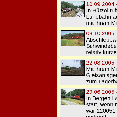
10.09.2004 
In Hützel tr
Luhebahn au
mit ihrem Mi
08.10.2005 -
Abschleppwa
Schwindebec
relativ kurz
22.03.2005 
Mit ihrem M
Gleisanlage
zum Lagerb
29.06.2005 
In Bergen L
statt, wenn
war 120051 
verkauft.