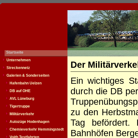
Startseite
Unternehmen
Der Militärverk
Streckennetz
Galerien & Sonderseiten
Ein wichtiges 
Hafenbahn Uelzen
durch die DB per
DB auf OHE
AVL Lüneburg
Truppenübungspl
Tigertruppe
zu den Herbstma
Militärverkehr
Tag befördert.
Autozüge Hodenhagen
Chemieverkehr Hemmingstedt
Bahnhöfen Berge
Voith Testfahrten