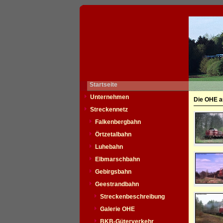
Startseite
Unternehmen
Die OHE a
Streckennetz
Falkenbergbahn
Örtzetalbahn
Luhebahn
Elbmarschbahn
Gebirgsbahn
Geestrandbahn
Streckenbeschreibung
Galerie OHE
BKB-Güterverkehr