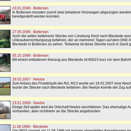
23.01.2008 - Boltersen
In Boltersen mussten zuerst zwei beladene Holzwagen abgezogen werden,
bereitgestellt werden konnten.
27.05.2006 - Boltersen
Auch die selten befahrene Strecke von Lüneburg Nord nach Bleckede wur
Unkrautvernichtungszug befahren, der an mehreren Tagen auf dem OHE-Netz
Bleckede in Boltersen zu sehen. Teilweise ist diese Strecke noch in Sand g
05.10.1998 - Boltersen
Mit einem entladenen Kieszug aus Bleckede ist 60023 kurz vor dem Bahnh
18.02.2007 - Neetze
Zum Anlass des Fristablaufs der AVL M13 wurde am 18.02.2007 eine Abschi
wurde die Strecke nach Bleckede befahren. Bei Neetze konnte der Zug 
23.01.2008 - Neetze
Einige Zeit später wird die Ortschaft Neetze durchfahren. Das ehemalige 
vorhanden, aber nichtmehr an die Strecke angebunden.
11.08.1996 - Bleckede
Die 0603 rangiert am 11.08.1996 mit einigen abgestellten Kesselwagen i