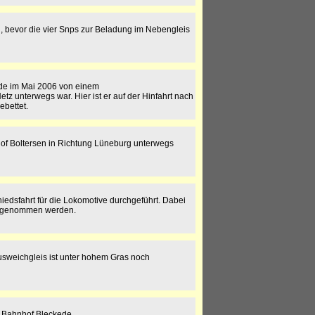
 bevor die vier Snps zur Beladung im Nebengleis
de im Mai 2006 von einem
 unterwegs war. Hier ist er auf der Hinfahrt nach
ebettet.
of Boltersen in Richtung Lüneburg unterwegs
edsfahrt für die Lokomotive durchgeführt. Dabei
aufgenommen werden.
Ausweichgleis ist unter hohem Gras noch
m Bahnhof Bleckede.