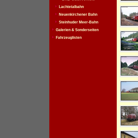
Lachtetalbahn
Neuenkirchener Bahn
Steinhuder Meer-Bahn
Galerien & Sonderseiten
Fahrzeuglisten