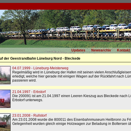
Updates
Newsarchiv
Kontakt
uf der Geestrandbahn Lüneburg Nord - Bleckede
04.07.1999 - Lüneburg-Meisterweg
Regelmäßig wird in Lüneburg der Hafen mit seinen vielen Anschlußgleisen
erledigt, welche hier gerade mit einigen Wagen auf der Rückfahrt nach Lü
passieren wird.
21.04.1997 - Erbstorf
Die 200091 ist am 21.04.1997 einen Leeren Kieszug aus Bleckede nach Lün
Erbstorf unterwegs.
23.01.2008 - Rullstorf
Am 23.01.2008 wurde die 800011 des Eisenbahnmuseum Heilbronn zu Frist
Gelegenheit wurden gleich einige Holzwagen zur Beladung in Boltersen üb