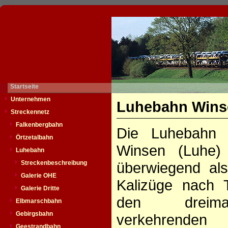
Startseite
Unternehmen
Luhebahn Winse
Streckennetz
Falkenbergbahn
Die Luhebahn 
Örtzetalbahn
Winsen (Luhe)
Luhebahn
Streckenbeschreibung
überwiegend als
Galerie OHE
Kalizüge nach 
Galerie Dritte
den dreima
Elbmarschbahn
Gebirgsbahn
verkehren
Geestrandbahn