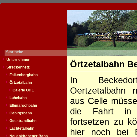
Startseite
Unternehmen
Örtzetalbahn Be
Streckennetz
Falkenbergbahn
In Beckedo
Örtzetalbahn
Oertzetalbahn 
Galerie OHE
Luhebahn
aus Celle müsse
Elbmarschbahn
die Fahrt in
Gebirgsbahn
fortsetzen zu kö
Geestrandbahn
Lachtetalbahn
hier noch bei 
Neuenkirchener Bahn