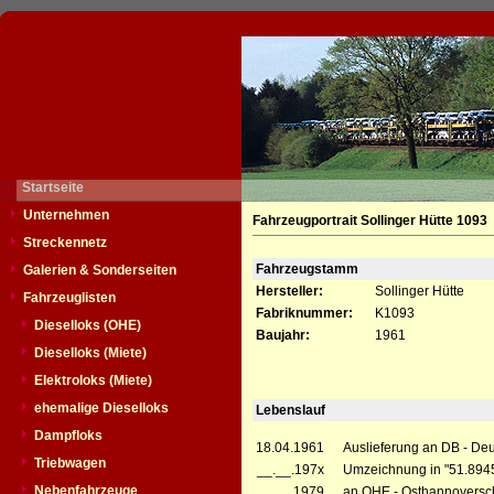
Startseite
Unternehmen
Fahrzeugportrait Sollinger Hütte 1093
Streckennetz
Fahrzeugstamm
Galerien & Sonderseiten
Hersteller:
Sollinger Hütte
Fahrzeuglisten
Fabriknummer:
K1093
Dieselloks (OHE)
Baujahr:
1961
Dieselloks (Miete)
Elektroloks (Miete)
ehemalige Dieselloks
Lebenslauf
Dampfloks
18.04.1961
Auslieferung an DB - De
Triebwagen
__.__.197x
Umzeichnung in "51.894
Nebenfahrzeuge
__.__.1979
an OHE - Osthannoversc