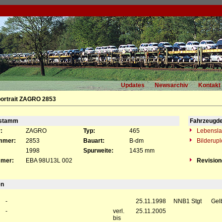
Updates
Newsarchiv
Kontakt
ortrait ZAGRO 2853
gstamm
Fahrzeugde
:
ZAGRO
Typ:
465
Lebensla
mmer:
2853
Bauart:
B-dm
Bilderup
1998
Spurweite:
1435 mm
mer:
EBA 98U13L 002
Revisio
en
-
25.11.1998
NNB1 Stgt
Gel
-
verl.
25.11.2005
bis