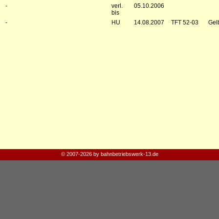
-
verl.
05.10.2006
bis
-
HU
14.08.2007
TFT 52-03
Gel
© 2007-2026 by bahnbetriebswerk-13.de