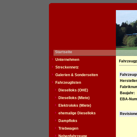
Startseite
Unternehmen
Fahrzeugp
Streckennetz
Fahrzeu
Galerien & Sonderseiten
Hersteller
Fahrzeuglisten
Fabriknu
Dieselloks (OHE)
Baujahr:
Dieselloks (Miete)
EBA-Num
Elektroloks (Miete)
ehemalige Dieselloks
Revision
Dampfloks
Triebwagen
Nebenfahrzeuge