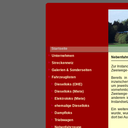
Startseite
Unternehmen
Nebenfah
Streckennetz
Zur Instan
Galerien & Sonderseiten
Zweiwege-
Fahrzeuglisten
Bereits i
inzwische
Dieselloks (OHE)
um jeweils
vornehmli
Dieselloks (Miete)
Zweiwege-F
anderem i
Elektroloks (Miete)
Instandset
ehemalige Dieselloks
Ein weite
Dampfloks
wurde, wur
dort bei A
Triebwagen
Nebenfahrzeuge