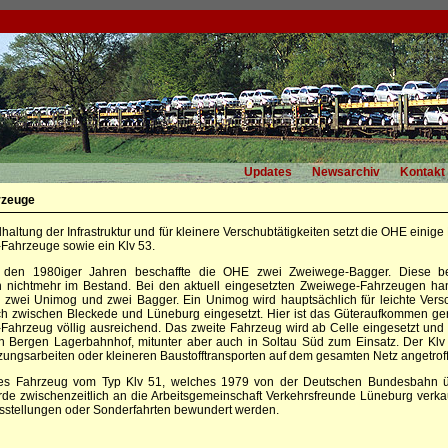
Updates
Newsarchiv
Kontakt
rzeuge
dhaltung der Infrastruktur und für kleinere Verschubtätigkeiten setzt die OHE einig
Fahrzeuge sowie ein Klv 53.
n den 1980iger Jahren beschaffte die OHE zwei Zweiwege-Bagger. Diese be
n nichtmehr im Bestand. Bei den aktuell eingesetzten Zweiwege-Fahrzeugen han
 zwei Unimog und zwei Bagger. Ein Unimog wird hauptsächlich für leichte Vers
ch zwischen Bleckede und Lüneburg eingesetzt. Hier ist das Güteraufkommen ge
ahrzeug völlig ausreichend. Das zweite Fahrzeug wird ab Celle eingesetzt und
n Bergen Lagerbahnhof, mitunter aber auch in Soltau Süd zum Einsatz. Der Klv
zungsarbeiten oder kleineren Baustofftransporten auf dem gesamten Netz angetrof
res Fahrzeug vom Typ Klv 51, welches 1979 von der Deutschen Bundesbahn
de zwischenzeitlich an die Arbeitsgemeinschaft Verkehrsfreunde Lüneburg verka
usstellungen oder Sonderfahrten bewundert werden.