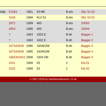
Hütte
K1093
1961
45 MK
B-dm
SKL 51-02
3100
1968
KLV 53
B-dm
SKL 53-01
2872
1999
465
B-dm
20063
2853
1998
465
B-dm
20064
?
1983
1602 E
B-dh
Bagger 1
?
1983
1602 E
B-dh
Bagger 2
167S44530
1996
1604KZW
B-dh
Bagger 3
167S43546
1995
1604KZW
B-dh
Bagger 4
168Z301822
2008
1604 ZW
B-dh
Bagger V
3101
1968
03
2
Kla 01
3102
1968
03
2
Kla 02
© 2007-2026 by bahnbetriebswerk-13.de