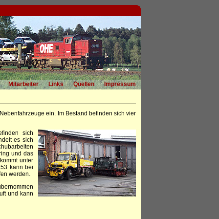
Mitarbeiter
Links
Quellen
Impressum
e Nebenfahrzeuge ein. Im Bestand befinden sich vier
finden sich
delt es sich
chubarbeiten
ring und das
 kommt unter
 53 kann bei
fen werden.
 übernommen
uft und kann