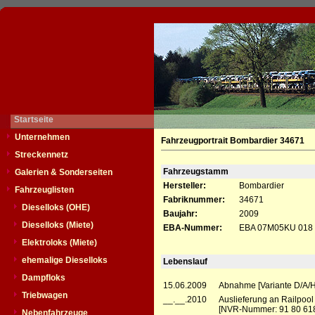
Startseite
Unternehmen
Fahrzeugportrait Bombardier 34671
Streckennetz
Fahrzeugstamm
Galerien & Sonderseiten
Hersteller:
Bombardier
Fahrzeuglisten
Fabriknummer:
34671
Dieselloks (OHE)
Baujahr:
2009
Dieselloks (Miete)
EBA-Nummer:
EBA 07M05KU 018
Elektroloks (Miete)
ehemalige Dieselloks
Lebenslauf
Dampfloks
15.06.2009
Abnahme [Variante D/A/H
Triebwagen
__.__.2010
Auslieferung an Railpoo
[NVR-Nummer: 91 80 618
Nebenfahrzeuge