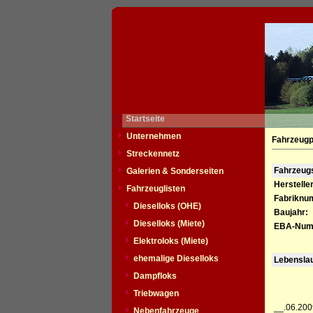
Startseite
Unternehmen
Fahrzeugp
Streckennetz
Fahrzeu
Galerien & Sonderseiten
Hersteller
Fahrzeuglisten
Fabriknu
Dieselloks (OHE)
Baujahr:
Dieselloks (Miete)
EBA-Num
Elektroloks (Miete)
ehemalige Dieselloks
Lebensla
Dampfloks
Triebwagen
__.06.200
Nebenfahrzeuge