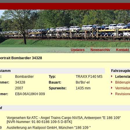
Updates
Newsarchiv
Kontakt
ortrait Bombardier 34328
gstamm
Fahrzeugde
:
Bombardier
Typ:
TRAXX F140 MS
Lebensla
mmer:
34328
Bauart:
Bo'Bo'-el
Bilderup
2007
Spurweite:
1435 mm
Vermietu
mer:
EBA 06A18KH 009
Revision
uf
Vorgesehen für ATC - Angel Trains Cargo NV/SA, Antwerpen "E 186 109"
[NVR-Nummer: 91 80 6186 109-5 D-BTK]
9
Auslieferung an Railpool GmbH, München "186 109 "