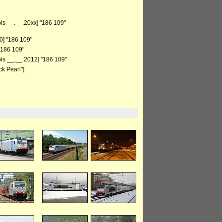
is __.__.20xx] "186 109"
0] "186 109"
"186 109"
is __.__.2012] "186 109"
k Pearl"]