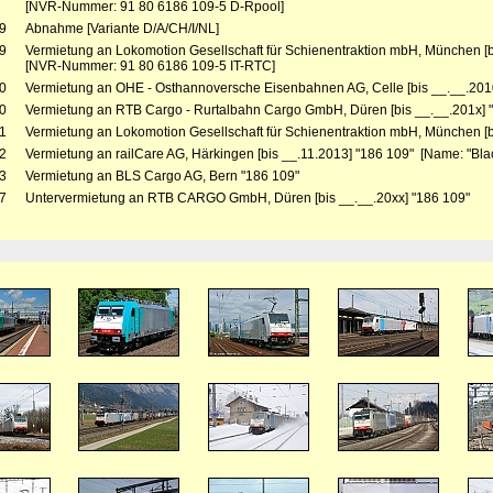
[NVR-Nummer: 91 80 6186 109-5 D-Rpool]
9
Abnahme [Variante D/A/CH/I/NL]
9
Vermietung an Lokomotion Gesellschaft für Schienentraktion mbH, München [b
[NVR-Nummer: 91 80 6186 109-5 IT-RTC]
0
Vermietung an OHE - Osthannoversche Eisenbahnen AG, Celle [bis __.__.201
0
Vermietung an RTB Cargo - Rurtalbahn Cargo GmbH, Düren [bis __.__.201x] 
1
Vermietung an Lokomotion Gesellschaft für Schienentraktion mbH, München [b
2
Vermietung an railCare AG, Härkingen [bis __.11.2013] "186 109" [Name: "Blac
3
Vermietung an BLS Cargo AG, Bern "186 109"
7
Untervermietung an RTB CARGO GmbH, Düren [bis __.__.20xx] "186 109"