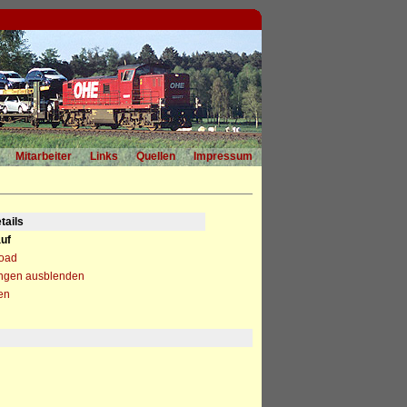
Mitarbeiter
Links
Quellen
Impressum
tails
uf
load
ngen ausblenden
en