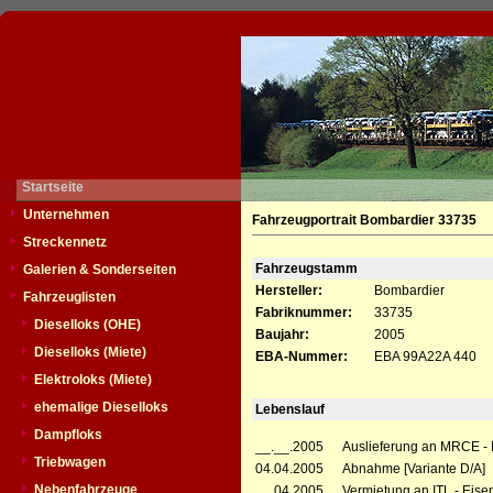
Startseite
Unternehmen
Fahrzeugportrait Bombardier 33735
Streckennetz
Fahrzeugstamm
Galerien & Sonderseiten
Hersteller:
Bombardier
Fahrzeuglisten
Fabriknummer:
33735
Dieselloks (OHE)
Baujahr:
2005
Dieselloks (Miete)
EBA-Nummer:
EBA 99A22A 440
Elektroloks (Miete)
ehemalige Dieselloks
Lebenslauf
Dampfloks
__.__.2005
Auslieferung an MRCE - M
Triebwagen
04.04.2005
Abnahme [Variante D/A]
Nebenfahrzeuge
__.04.2005
Vermietung an ITL - Eise