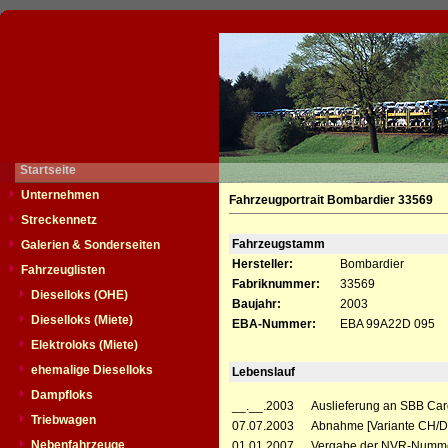
Startseite
Unternehmen
Fahrzeugportrait Bombardier 33569
Streckennetz
Fahrzeugstamm
Galerien & Sonderseiten
Hersteller:
Bombardier
Fahrzeuglisten
Fabriknummer:
33569
Dieselloks (OHE)
Baujahr:
2003
Dieselloks (Miete)
EBA-Nummer:
EBA 99A22D 095
Elektroloks (Miete)
ehemalige Dieselloks
Lebenslauf
Dampfloks
__.__.2003
Auslieferung an SBB Car
Triebwagen
07.07.2003
Abnahme [Variante CH/D
Nebenfahrzeuge
01.01.2007
Vergabe der NVR-Numme