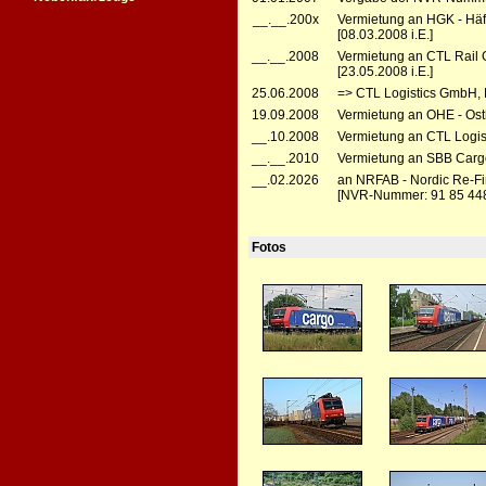
__.__.200x
Vermietung an HGK - Häfe
[08.03.2008 i.E.]
__.__.2008
Vermietung an CTL Rail 
[23.05.2008 i.E.]
25.06.2008
=> CTL Logistics GmbH, D
19.09.2008
Vermietung an OHE - Ost
__.10.2008
Vermietung an CTL Logist
__.__.2010
Vermietung an SBB Cargo 
__.02.2026
an NRFAB - Nordic Re-Fi
[NVR-Nummer: 91 85 44
Fotos