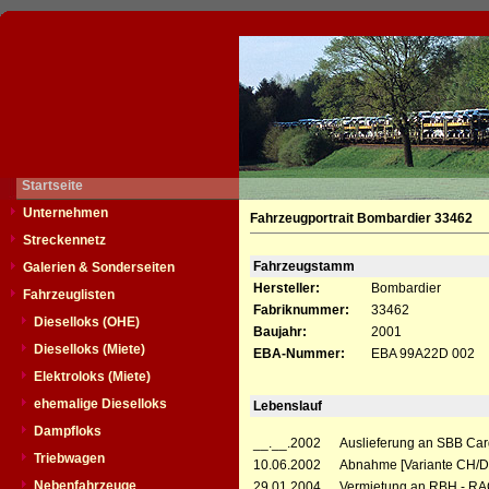
Startseite
Unternehmen
Fahrzeugportrait Bombardier 33462
Streckennetz
Fahrzeugstamm
Galerien & Sonderseiten
Hersteller:
Bombardier
Fahrzeuglisten
Fabriknummer:
33462
Dieselloks (OHE)
Baujahr:
2001
Dieselloks (Miete)
EBA-Nummer:
EBA 99A22D 002
Elektroloks (Miete)
ehemalige Dieselloks
Lebenslauf
Dampfloks
__.__.2002
Auslieferung an SBB Car
Triebwagen
10.06.2002
Abnahme [Variante CH/D
Nebenfahrzeuge
29.01.2004
Vermietung an RBH - RA