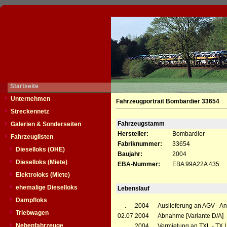
Startseite
Unternehmen
Fahrzeugportrait Bombardier 33654
Streckennetz
Fahrzeugstamm
Galerien & Sonderseiten
Hersteller:
Bombardier
Fahrzeuglisten
Fabriknummer:
33654
Dieselloks (OHE)
Baujahr:
2004
Dieselloks (Miete)
EBA-Nummer:
EBA 99A22A 435
Elektroloks (Miete)
ehemalige Dieselloks
Lebenslauf
Dampfloks
__.__.2004
Auslieferung an AGV - A
Triebwagen
02.07.2004
Abnahme [Variante D/A]
Nebenfahrzeuge
__.__.2004
Vermietung an TXL - TX L