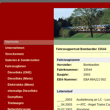
Startseite
Unternehmen
Fahrzeugportrait Bombardier 33544
Streckennetz
Fahrzeugstamm
Galerien & Sonderseiten
Hersteller:
Bombardier
Fahrzeuglisten
Fabriknummer:
33544
Dieselloks (OHE)
Baujahr:
2003
Dieselloks (Miete)
EBA-Nummer:
EBA 99A22J 002
Elektroloks (Miete)
ehemalige Dieselloks
Lebenslauf
Dampfloks
__.__.2003
Auslieferung an LC - Lo
Triebwagen
__.04.2003
=> ATC - Angel Trains C
Nebenfahrzeuge
20.02.2003
Abnahme