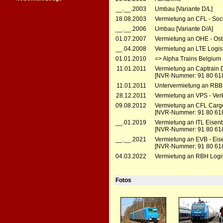
__.__.2003
Umbau [Variante D/L]
18.08.2003
Vermietung an CFL - Soc
__.__.2006
Umbau [Variante D/A]
01.07.2007
Vermietung an OHE - Ost
__.04.2008
Vermietung an LTE Logist
01.01.2010
=> Alpha Trains Belgium
11.01.2011
Vermietung an Captrain 
[NVR-Nummer: 91 80 61
11.01.2011
Untervermietung an RBB -
28.12.2011
Vermietung an VPS - Verk
09.08.2012
Vermietung an CFL Cargo
[NVR-Nummer: 91 80 61
__.01.2019
Vermietung an ITL Eisen
[NVR-Nummer: 91 80 618
__.__.2021
Vermietung an EVB - Eis
[NVR-Nummer: 91 80 61
04.03.2022
Vermietung an RBH Logis
Fotos