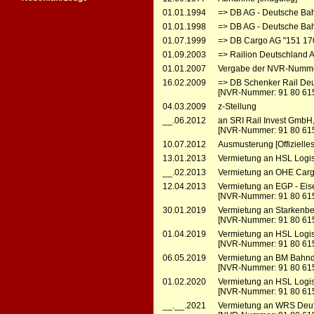
01.01.1994
=> DB AG - Deutsche Bah
01.01.1998
=> DB AG - Deutsche Ba
01.07.1999
=> DB Cargo AG "151 17
01.09.2003
=> Railion Deutschland 
01.01.2007
Vergabe der NVR-Numme
16.02.2009
=> DB Schenker Rail Deu
[NVR-Nummer: 91 80 61
04.03.2009
z-Stellung
__.06.2012
an SRI Rail Invest GmbH,
[NVR-Nummer: 91 80 615
10.07.2012
Ausmusterung [Offiziell
13.01.2013
Vermietung an HSL Logis
__.02.2013
Vermietung an OHE Cargo
12.04.2013
Vermietung an EGP - Eis
[NVR-Nummer: 91 80 61
30.01.2019
Vermietung an Starkenber
[NVR-Nummer: 91 80 615
01.04.2019
Vermietung an HSL Logis
[NVR-Nummer: 91 80 615
06.05.2019
Vermietung an BM Bahndi
[NVR-Nummer: 91 80 615
01.02.2020
Vermietung an HSL Logis
[NVR-Nummer: 91 80 615
__.__.2021
Vermietung an WRS Deuts