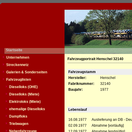
Startseite
Unternehmen
Fahrzeugportrait Henschel 32140
Streckennetz
Fahrzeugstamm
Galerien & Sonderseiten
Hersteller:
Henschel
Fahrzeuglisten
Fabriknummer:
32140
Dieselloks (OHE)
Baujahr:
1977
Dieselloks (Miete)
Elektroloks (Miete)
ehemalige Dieselloks
Lebenslauf
Dampfloks
16.08.1977
Auslieferung an DB - De
Triebwagen
02.09.1977
Abnahme [vorläufig]
Nebenfahrzeuge
12.09.1977
Abnahme [endgültig]