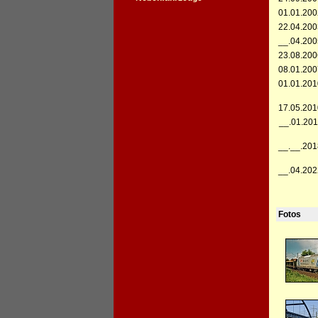
01.01.200
22.04.200
__.04.200
23.08.200
08.01.200
01.01.201
17.05.201
__.01.201
__.__.201
__.04.202
Fotos