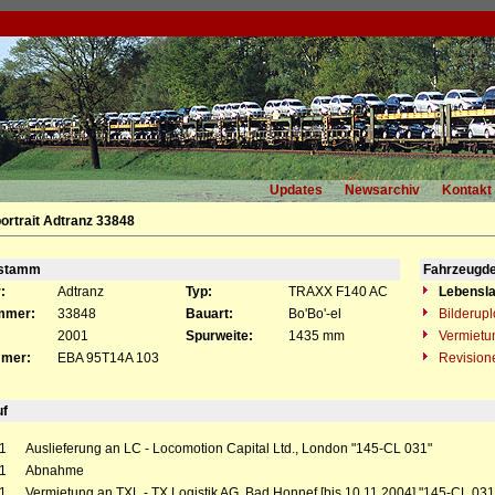
Updates
Newsarchiv
Kontakt
ortrait Adtranz 33848
gstamm
Fahrzeugde
:
Adtranz
Typ:
TRAXX F140 AC
Lebensla
mmer:
33848
Bauart:
Bo'Bo'-el
Bilderup
2001
Spurweite:
1435 mm
Vermietu
mer:
EBA 95T14A 103
Revision
uf
1
Auslieferung an LC - Locomotion Capital Ltd., London "145-CL 031"
1
Abnahme
1
Vermietung an TXL - TX Logistik AG, Bad Honnef [bis 10.11.2004] "145-CL 031