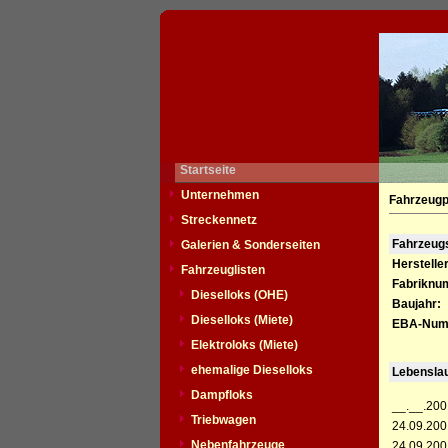
Startseite
Unternehmen
Fahrzeugp
Streckennetz
Fahrzeu
Galerien & Sonderseiten
Hersteller
Fahrzeuglisten
Fabriknu
Dieselloks (OHE)
Baujahr:
Dieselloks (Miete)
EBA-Num
Elektroloks (Miete)
ehemalige Dieselloks
Lebensla
Dampfloks
__.__.200
Triebwagen
24.09.200
Nebenfahrzeuge
24.09.200