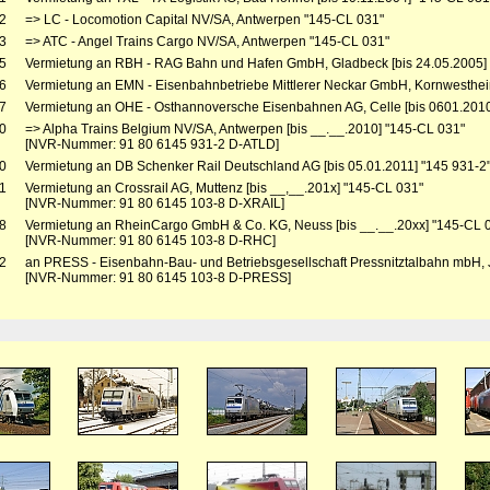
2
=> LC - Locomotion Capital NV/SA, Antwerpen "145-CL 031"
3
=> ATC - Angel Trains Cargo NV/SA, Antwerpen "145-CL 031"
5
Vermietung an RBH - RAG Bahn und Hafen GmbH, Gladbeck [bis 24.05.2005] 
6
Vermietung an EMN - Eisenbahnbetriebe Mittlerer Neckar GmbH, Kornwestheim
7
Vermietung an OHE - Osthannoversche Eisenbahnen AG, Celle [bis 0601.2010] 
0
=> Alpha Trains Belgium NV/SA, Antwerpen [bis __.__.2010] "145-CL 031"
[NVR-Nummer: 91 80 6145 931-2 D-ATLD]
0
Vermietung an DB Schenker Rail Deutschland AG [bis 05.01.2011] "145 931-2
1
Vermietung an Crossrail AG, Muttenz [bis __,__.201x] "145-CL 031"
[NVR-Nummer: 91 80 6145 103-8 D-XRAIL]
8
Vermietung an RheinCargo GmbH & Co. KG, Neuss [bis __.__.20xx] "145-CL 
[NVR-Nummer: 91 80 6145 103-8 D-RHC]
2
an PRESS - Eisenbahn-Bau- und Betriebsgesellschaft Pressnitztalbahn mbH, 
[NVR-Nummer: 91 80 6145 103-8 D-PRESS]