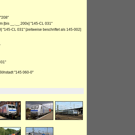
"208"
 [bis __.__.200x] "145-CL 031"
"145-CL 031" [zeitweise beschriftet als 145-002]
"
031"
Jöhstadt "145 060-0"