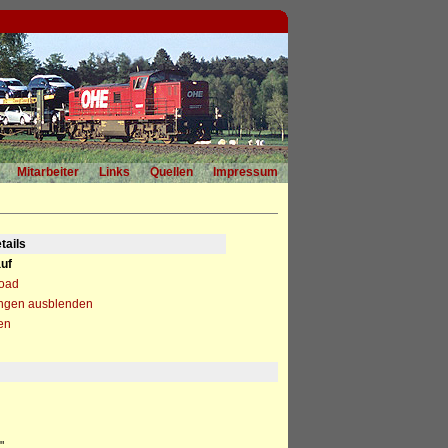
Mitarbeiter
Links
Quellen
Impressum
tails
uf
load
ngen ausblenden
en
"