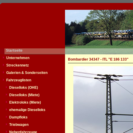
Startseite
Unternehmen
Bombardier 34347 - ITL "E 186 133"
Streckennetz
Galerien & Sonderseiten
Fahrzeuglisten
Dieselloks (OHE)
Dieselloks (Miete)
Elektroloks (Miete)
ehemalige Dieselloks
Dampfloks
Triebwagen
Nebenfahrzeuge