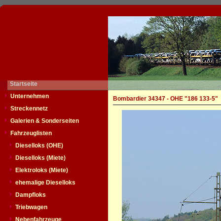
Startseite
Unternehmen
Bombardier 34347 - OHE "186 133-5"
Streckennetz
Galerien & Sonderseiten
Fahrzeuglisten
Dieselloks (OHE)
Dieselloks (Miete)
Elektroloks (Miete)
ehemalige Dieselloks
Dampfloks
Triebwagen
Nebenfahrzeuge