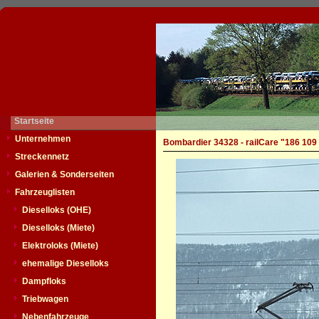
Startseite
Unternehmen
Bombardier 34328 - railCare "186 109
Streckennetz
Galerien & Sonderseiten
Fahrzeuglisten
Dieselloks (OHE)
Dieselloks (Miete)
Elektroloks (Miete)
ehemalige Dieselloks
Dampfloks
Triebwagen
Nebenfahrzeuge