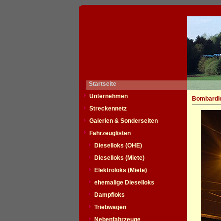
Startseite
Unternehmen
Bombardie
Streckennetz
Galerien & Sonderseiten
Fahrzeuglisten
Dieselloks (OHE)
Dieselloks (Miete)
Elektroloks (Miete)
ehemalige Dieselloks
Dampfloks
Triebwagen
Nebenfahrzeuge