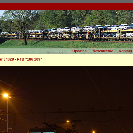
Updates
Newsarchiv
Kontakt
r 34328 - RTB "186 109"