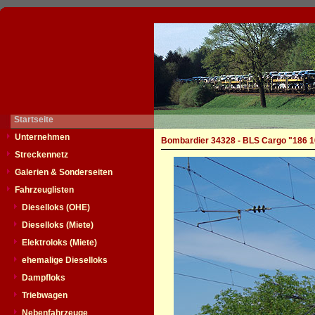
Startseite
Unternehmen
Bombardier 34328 - BLS Cargo "186 
Streckennetz
Galerien & Sonderseiten
Fahrzeuglisten
Dieselloks (OHE)
Dieselloks (Miete)
Elektroloks (Miete)
ehemalige Dieselloks
Dampfloks
Triebwagen
Nebenfahrzeuge