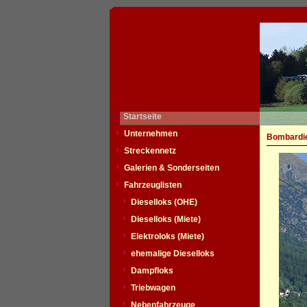
Startseite
Unternehmen
Bombardie
Streckennetz
Galerien & Sonderseiten
Fahrzeuglisten
Dieselloks (OHE)
Dieselloks (Miete)
Elektroloks (Miete)
ehemalige Dieselloks
Dampfloks
Triebwagen
Nebenfahrzeuge