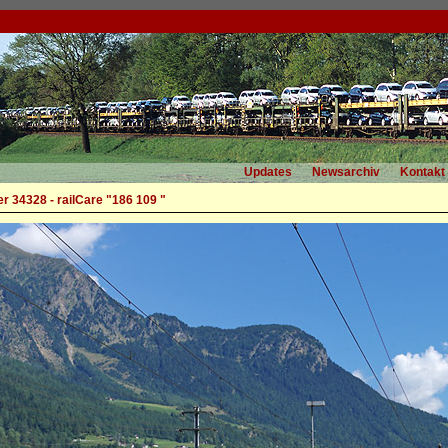
Updates
Newsarchiv
Kontakt
r 34328 - railCare "186 109 "