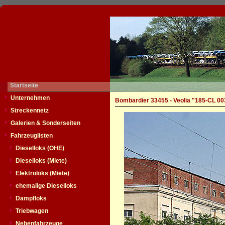
Startseite
Unternehmen
Bombardier 33455 - Veolia "185-CL 00
Streckennetz
Galerien & Sonderseiten
Fahrzeuglisten
Dieselloks (OHE)
Dieselloks (Miete)
Elektroloks (Miete)
ehemalige Dieselloks
Dampfloks
Triebwagen
Nebenfahrzeuge