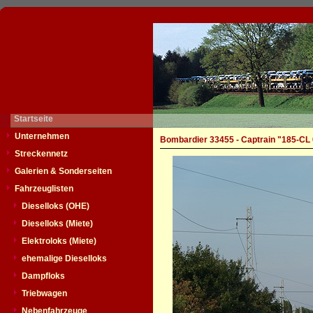
Startseite
Unternehmen
Bombardier 33455 - Captrain "185-CL
Streckennetz
Galerien & Sonderseiten
Fahrzeuglisten
Dieselloks (OHE)
Dieselloks (Miete)
Elektroloks (Miete)
ehemalige Dieselloks
Dampfloks
Triebwagen
Nebenfahrzeuge