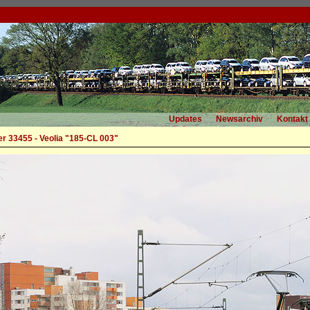
Updates
Newsarchiv
Kontakt
r 33455 - Veolia "185-CL 003"