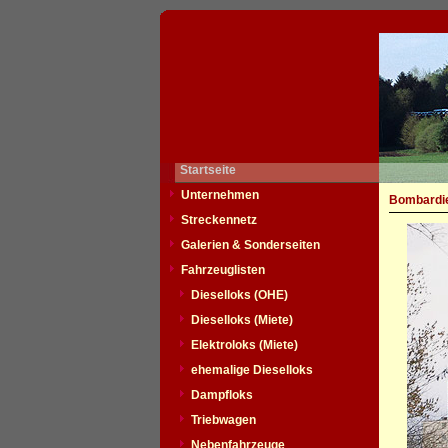
Startseite
Unternehmen
Bombardie
Streckennetz
Galerien & Sonderseiten
Fahrzeuglisten
Dieselloks (OHE)
Dieselloks (Miete)
Elektroloks (Miete)
ehemalige Dieselloks
Dampfloks
Triebwagen
Nebenfahrzeuge