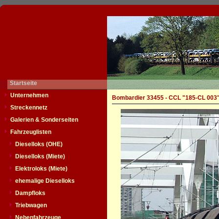
Startseite
Unternehmen
Bombardier 33455 - CCL "185-CL 003
Streckennetz
Galerien & Sonderseiten
Fahrzeuglisten
Dieselloks (OHE)
Dieselloks (Miete)
Elektroloks (Miete)
ehemalige Dieselloks
Dampfloks
Triebwagen
Nebenfahrzeuge