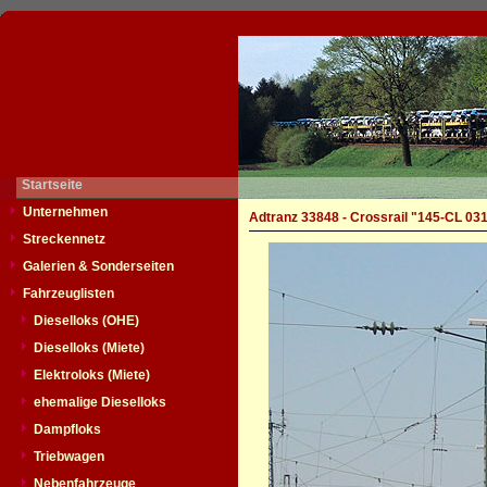
Startseite
Unternehmen
Adtranz 33848 - Crossrail "145-CL 03
Streckennetz
Galerien & Sonderseiten
Fahrzeuglisten
Dieselloks (OHE)
Dieselloks (Miete)
Elektroloks (Miete)
ehemalige Dieselloks
Dampfloks
Triebwagen
Nebenfahrzeuge