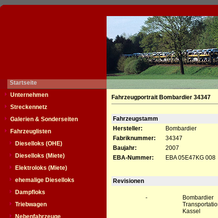
Startseite
Unternehmen
Fahrzeugportrait Bombardier 34347
Streckennetz
Fahrzeugstamm
Galerien & Sonderseiten
Hersteller:
Bombardier
Fahrzeuglisten
Fabriknummer:
34347
Dieselloks (OHE)
Baujahr:
2007
Dieselloks (Miete)
EBA-Nummer:
EBA 05E47KG 008
Elektroloks (Miete)
ehemalige Dieselloks
Revisionen
Dampfloks
-
Bombardier
Triebwagen
Transporta
Kassel
Nebenfahrzeuge