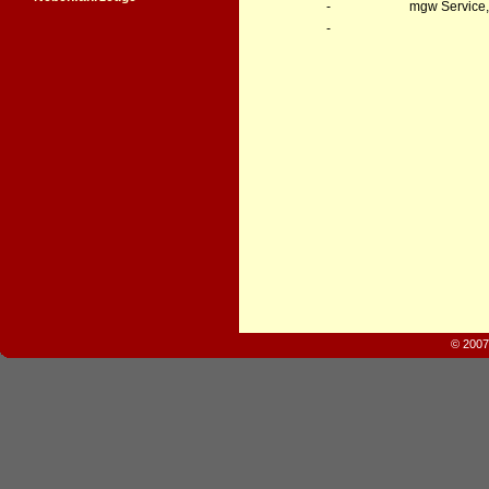
-
mgw Service,
-
© 2007