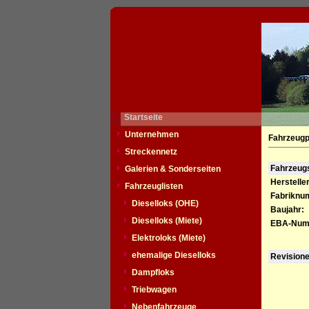
Startseite
Unternehmen
Fahrzeugp
Streckennetz
Fahrzeu
Galerien & Sonderseiten
Hersteller
Fahrzeuglisten
Fabriknu
Dieselloks (OHE)
Baujahr:
Dieselloks (Miete)
EBA-Num
Elektroloks (Miete)
ehemalige Dieselloks
Revision
Dampfloks
Triebwagen
Nebenfahrzeuge