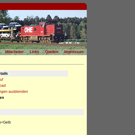
Mitarbeiter
Links
Quellen
Impressum
tails
uf
load
ngen ausblenden
nen
u+Gelb