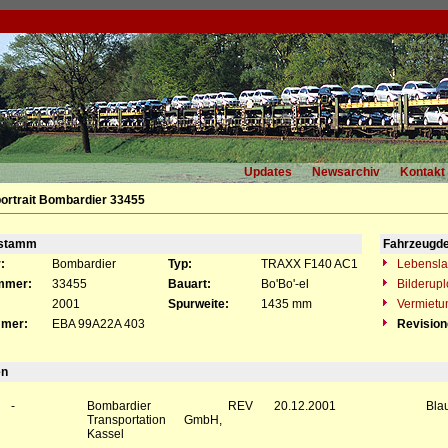
Updates
Newsarchiv
Kontakt
ortrait Bombardier 33455
gstamm
Fahrzeugde
:
Bombardier
Typ:
TRAXX F140 AC1
Lebensla
mmer:
33455
Bauart:
Bo'Bo'-el
Bilderup
2001
Spurweite:
1435 mm
Vermietu
mer:
EBA 99A22A 403
Revisio
en
-
Bombardier
REV
20.12.2001
Bla
Transportation GmbH,
Kassel