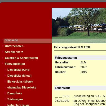
Startseite
Unternehmen
Fahrzeugportrait SLM 2092
Streckennetz
Fahrzeugstamm
Galerien & Sonderseiten
Hersteller:
SLM
Fahrzeuglisten
Fabriknummer:
2092
Dieselloks (OHE)
Baujahr:
1910
Dieselloks (Miete)
Elektroloks (Miete)
ehemalige Dieselloks
Lebenslauf
Dampfloks
__.__.1910
Auslieferung an SOB - S
Triebwagen
26.02.1941
an LOWA - Fried. Krupp A
[Tag der Übergaben von 
Nebenfahrzeuge