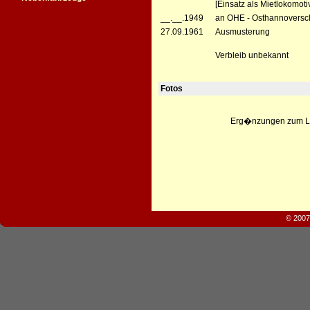
[Einsatz als Mietlokomoti
__.__.1949
an OHE - Osthannoversch
27.09.1961
Ausmusterung
Verbleib unbekannt
Fotos
Erg�nzungen zum Leb
© 2007