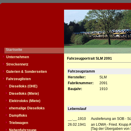
Startseite
Unternehmen
Fahrzeugportrait SLM 2091
Streckennetz
Fahrzeugstamm
Galerien & Sonderseiten
Hersteller:
SLM
Fahrzeuglisten
Fabriknummer:
2091
Dieselloks (OHE)
Baujahr:
1910
Dieselloks (Miete)
Elektroloks (Miete)
ehemalige Dieselloks
Lebenslauf
Dampfloks
__.__.1910
Auslieferung an SOB - S
Triebwagen
26.02.1941
an LOWA - Fried. Krupp A
[Tag der Übergaben von 
Nebenfahrzeuge