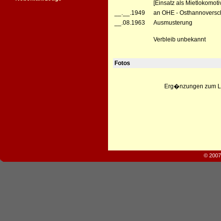
[Einsatz als Mietlokomoti
__.__.1949
an OHE - Osthannoversch
__.08.1963
Ausmusterung
Verbleib unbekannt
Fotos
Erg�nzungen zum Leb
© 2007