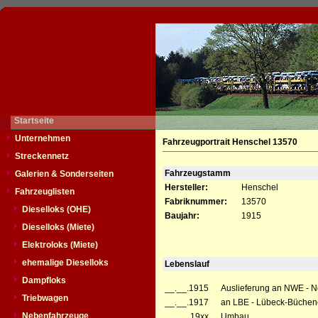
Startseite
Unternehmen
Fahrzeugportrait Henschel 13570
Streckennetz
Fahrzeugstamm
Galerien & Sonderseiten
Hersteller:
Henschel
Fahrzeuglisten
Fabriknummer:
13570
Dieselloks (OHE)
Baujahr:
1915
Dieselloks (Miete)
Elektroloks (Miete)
ehemalige Dieselloks
Lebenslauf
Dampfloks
__.__.1915
Auslieferung an NWE - 
Triebwagen
__.__.1917
an LBE - Lübeck-Büchene
Nebenfahrzeuge
__.__.19xx
Umbau