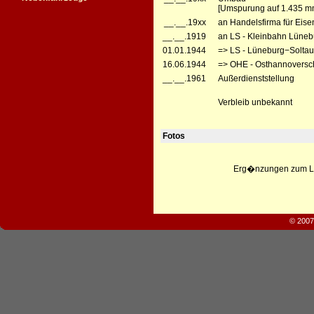
[Umspurung auf 1.435 m
__.__.19xx
an Handelsfirma für Eis
__.__.1919
an LS - Kleinbahn Lüneb
01.01.1944
=> LS - Lüneburg−Solta
16.06.1944
=> OHE - Osthannoversc
__.__.1961
Außerdienststellung
Verbleib unbekannt
Fotos
Erg�nzungen zum Leb
© 2007