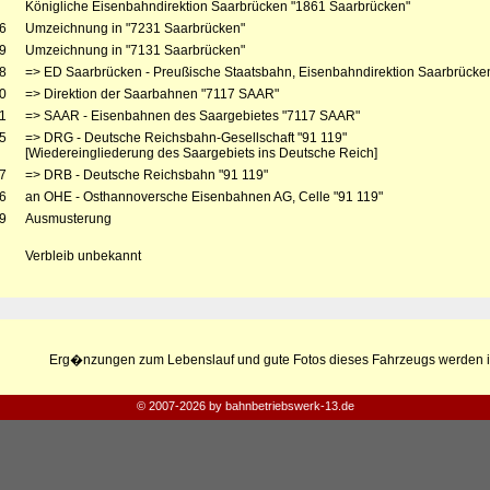
Königliche Eisenbahndirektion Saarbrücken "1861 Saarbrücken"
6
Umzeichnung in "7231 Saarbrücken"
9
Umzeichnung in "7131 Saarbrücken"
8
=> ED Saarbrücken - Preußische Staatsbahn, Eisenbahndirektion Saarbrücke
0
=> Direktion der Saarbahnen "7117 SAAR"
1
=> SAAR - Eisenbahnen des Saargebietes "7117 SAAR"
5
=> DRG - Deutsche Reichsbahn-Gesellschaft "91 119"
[Wiedereingliederung des Saargebiets ins Deutsche Reich]
7
=> DRB - Deutsche Reichsbahn "91 119"
6
an OHE - Osthannoversche Eisenbahnen AG, Celle "91 119"
9
Ausmusterung
Verbleib unbekannt
Erg�nzungen zum Lebenslauf und gute Fotos dieses Fahrzeugs werden i
© 2007-2026 by bahnbetriebswerk-13.de