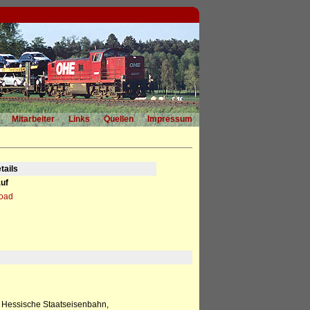
Mitarbeiter
Links
Quellen
Impressum
tails
uf
load
 Hessische Staatseisenbahn,