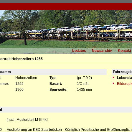
Updates
Newsarchiv
Kontakt
ortrait Hohenzollern 1255
gstamm
Fahrzeugde
:
Hohenzollern
Typ:
(pr. T 9.2)
Lebensla
mmer:
1255
Bauart:
1'C-n2t
Bilderup
1900
Spurweite:
1435 mm
uf
[nach Musterblatt M III-4k]
0
Auslieferung an KED Saarbrücken - Königlich Preußische und Großherzoglich