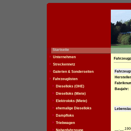
Startseite
Unternehmen
Fahrzeugp
Streckennetz
Fahrzeu
Galerien & Sonderseiten
Hersteller
Fahrzeuglisten
Fabriknu
Dieselloks (OHE)
Baujahr:
Dieselloks (Miete)
Elektroloks (Miete)
ehemalige Dieselloks
Lebensla
Dampfloks
Triebwagen
__.__.190
Nebenfahrzeuge