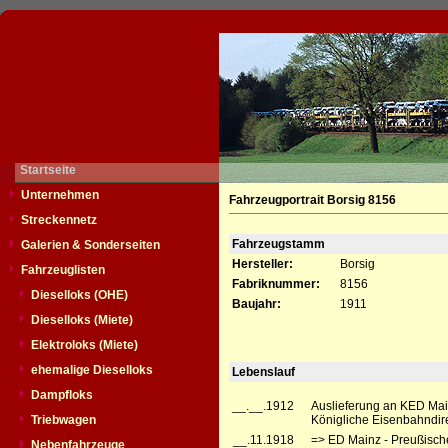
Startseite
Unternehmen
Fahrzeugportrait Borsig 8156
Streckennetz
Fahrzeugstamm
Galerien & Sonderseiten
Hersteller:
Borsig
Fahrzeuglisten
Fabriknummer:
8156
Dieselloks (OHE)
Baujahr:
1911
Dieselloks (Miete)
Elektroloks (Miete)
ehemalige Dieselloks
Lebenslauf
Dampfloks
__.__.1912
Auslieferung an KED Mai
Triebwagen
Königliche Eisenbahndir
__.11.1918
=> ED Mainz - Preußisch
Nebenfahrzeuge