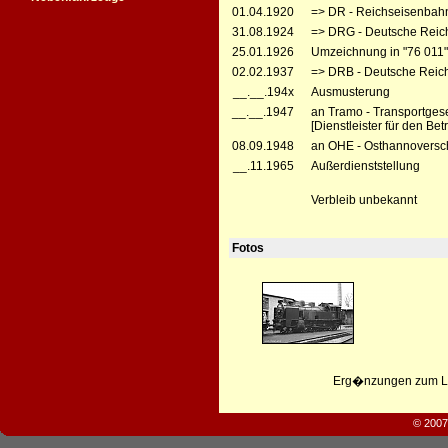
01.04.1920
=> DR - Reichseisenbah
31.08.1924
=> DRG - Deutsche Reich
25.01.1926
Umzeichnung in "76 011"
02.02.1937
=> DRB - Deutsche Reic
__.__.194x
Ausmusterung
__.__.1947
an Tramo - Transportgesel
[Dienstleister für den B
08.09.1948
an OHE - Osthannoversc
__.11.1965
Außerdienststellung
Verbleib unbekannt
Fotos
Erg�nzungen zum Leb
© 2007