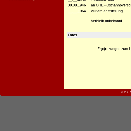
30.08.1946
an OHE - Osthannoversch
__.__.1964
Außerdienststellung
Verbleib unbekannt
Fotos
Erg�nzungen zum Leb
© 2007