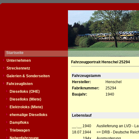
Startseite
Unternehmen
Fahrzeugportrait Henschel 25294
Streckennetz
Fahrzeugstamm
Galerien & Sonderseiten
Hersteller:
Henschel
Fahrzeuglisten
Fabriknummer:
25294
Dieselloks (OHE)
Baujahr:
1940
Dieselloks (Miete)
Elektroloks (Miete)
ehemalige Dieselloks
Lebenslauf
Dampfloks
__.__.1940
Auslieferung an LVD - Lat
Triebwagen
18.07.1944
=> DRB - Deutsche Reic
Nebenfahrzeuge
__.__.194x
Ausmusterung