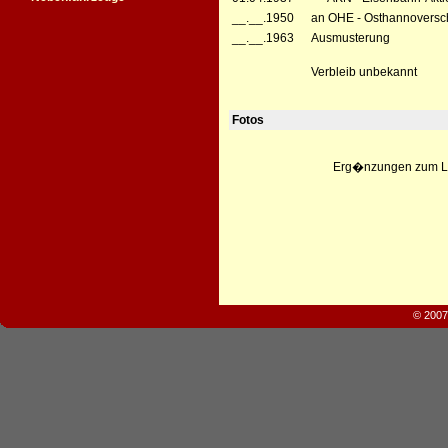
__.__.1950
an OHE - Osthannoversc
__.__.1963
Ausmusterung
Verbleib unbekannt
Fotos
Erg�nzungen zum Leb
© 2007