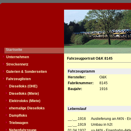
Startseite
Unternehmen
Fahrzeugportrait O&K 8145
Streckennetz
Fahrzeugstamm
Galerien & Sonderseiten
Hersteller:
O&K
Fahrzeuglisten
Fabriknummer:
8145
Dieselloks (OHE)
Baujahr:
1916
Dieselloks (Miete)
Elektroloks (Miete)
ehemalige Dieselloks
Lebenslauf
Dampfloks
__.__.1916
Auslieferung an AKN - Ei
Triebwagen
__.__.1919
Umbau in h2t
Nebenfahrzeuge
01.04.1937
=> AKN - Eisenbahn-Akti