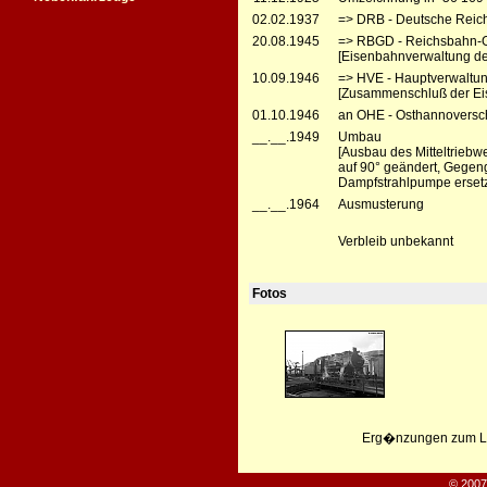
02.02.1937
=> DRB - Deutsche Reic
20.08.1945
=> RBGD - Reichsbahn-Ge
[Eisenbahnverwaltung der
10.09.1946
=> HVE - Hauptverwaltun
[Zusammenschluß der Ei
01.10.1946
an OHE - Osthannoversc
__.__.1949
Umbau
[Ausbau des Mitteltriebw
auf 90° geändert, Gegen
Dampfstrahlpumpe ersetz
__.__.1964
Ausmusterung
Verbleib unbekannt
Fotos
Erg�nzungen zum Leb
© 2007