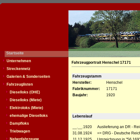
Startseite
Unternehmen
Fahrzeugportrait Henschel 17171
Streckennetz
Fahrzeugstamm
Galerien & Sonderseiten
Hersteller:
Henschel
Fahrzeuglisten
Fabriknummer:
17171
Dieselloks (OHE)
Baujahr:
1920
Dieselloks (Miete)
Elektroloks (Miete)
ehemalige Dieselloks
Lebenslauf
Dampfloks
__.__.1920
Auslieferung an DR - Re
Triebwagen
31.08.1924
=> DRG - Deutsche Reich
Nebenfahrzeuge
11.12.1925
Umzeichnung in "56 169