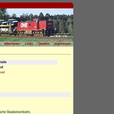
Mitarbeiter
Links
Quellen
Impressum
tails
uf
load
ische Staatseisenbahn,