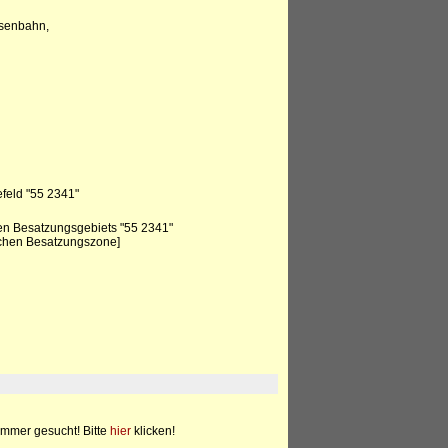
isenbahn,
feld "55 2341"
en Besatzungsgebiets "55 2341"
schen Besatzungszone]
mmer gesucht! Bitte
hier
klicken!