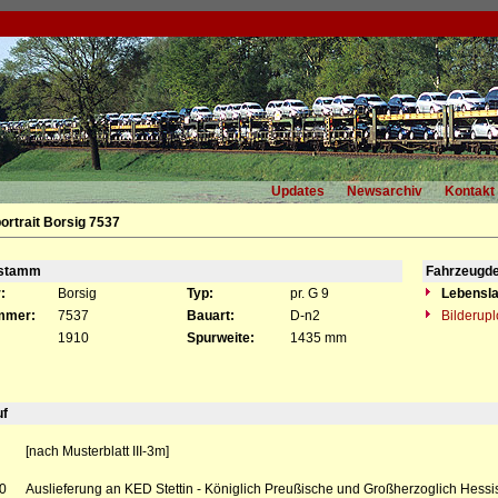
Updates
Newsarchiv
Kontakt
ortrait Borsig 7537
gstamm
Fahrzeugde
:
Borsig
Typ:
pr. G 9
Lebensla
mmer:
7537
Bauart:
D-n2
Bilderup
1910
Spurweite:
1435 mm
uf
[nach Musterblatt III-3m]
0
Auslieferung an KED Stettin - Königlich Preußische und Großherzoglich Hess