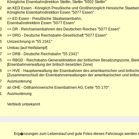
Königliche Eisenbahndirektion Stettin, Stettin "5002 Stettin"
2
an KED Essen - Königlich Preußische und Großherzoglich Hessische Staatse
Königliche Eisenbahndirektion Essen "5077 Essen"
8
=> ED Essen - Preußische Staatseisenbahn,
Eisenbahndirektion Essen "5077 Essen"
0
=> DR - Reichseisenbahnen des Deutschen Reiches "5077 Essen"
4
=> DRG - Deutsche Reichsbahn-Gesellschaft "5077 Essen"
5
Umzeichnung in "55 2341"
x
Umbau [auf Heißdampf]
7
=> DRB - Deutsche Reichsbahn "55 2341"
5
=> RBGD - Reichsbahn-Generaldirektion der britischen Besatzungszone, Biele
[Eisenbahnverwaltung der britisch besetzten Zone]
6
=> HVE - Hauptverwaltung der Eisenbahnen des amerikanischen und britisch
[Zusammenschluß der Eisenbahnverwaltungen der amerikanischen und briti
7
Ausmusterung
7
an OHE - Osthannoversche Eisenbahnen AG, Celle "55 170"
1
Ausmusterung
Verbleib unbekannt
Erg�nzungen zum Lebenslauf und gute Fotos dieses Fahrzeugs werden i