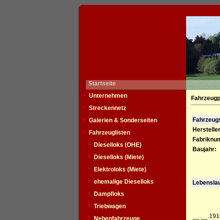
Startseite
Unternehmen
Fahrzeugp
Streckennetz
Fahrzeu
Galerien & Sonderseiten
Hersteller
Fahrzeuglisten
Fabriknu
Dieselloks (OHE)
Baujahr:
Dieselloks (Miete)
Elektroloks (Miete)
ehemalige Dieselloks
Lebensla
Dampfloks
Triebwagen
__.__.191
Nebenfahrzeuge