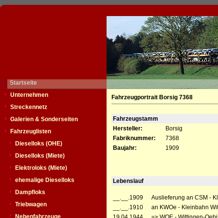
Startseite
Unternehmen
Fahrzeugportrait Borsig 7368
Streckennetz
Fahrzeugstamm
Galerien & Sonderseiten
Hersteller:
Borsig
Fahrzeuglisten
Fabriknummer:
7368
Dieselloks (OHE)
Baujahr:
1909
Dieselloks (Miete)
Elektroloks (Miete)
ehemalige Dieselloks
Lebenslauf
Dampfloks
__.__.1909
Auslieferung an CSM - Kl
Triebwagen
__.__.1910
an KWOe - Kleinbahn Wit
Nebenfahrzeuge
19.04.1944
=> WOE - Wittingen-Oebi