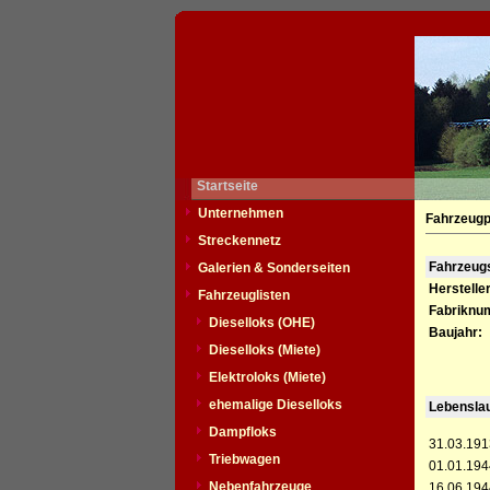
Startseite
Unternehmen
Fahrzeugp
Streckennetz
Fahrzeu
Galerien & Sonderseiten
Hersteller
Fahrzeuglisten
Fabriknu
Dieselloks (OHE)
Baujahr:
Dieselloks (Miete)
Elektroloks (Miete)
ehemalige Dieselloks
Lebensla
Dampfloks
31.03.191
Triebwagen
01.01.194
Nebenfahrzeuge
16.06.194