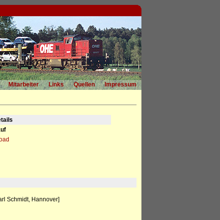
Mitarbeiter
Links
Quellen
Impressum
tails
uf
load
arl Schmidt, Hannover]