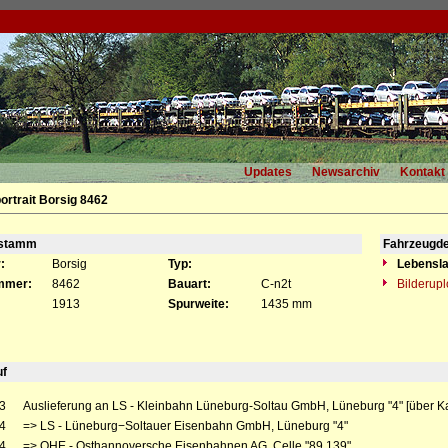
Updates
Newsarchiv
Kontakt
ortrait Borsig 8462
gstamm
Fahrzeugde
:
Borsig
Typ:
Lebensla
mmer:
8462
Bauart:
C-n2t
Bilderup
1913
Spurweite:
1435 mm
uf
3
Auslieferung an LS - Kleinbahn Lüneburg-Soltau GmbH, Lüneburg "4" [über K
4
=> LS - Lüneburg−Soltauer Eisenbahn GmbH, Lüneburg "4"
4
=> OHE - Osthannoversche Eisenbahnen AG, Celle "89 139"