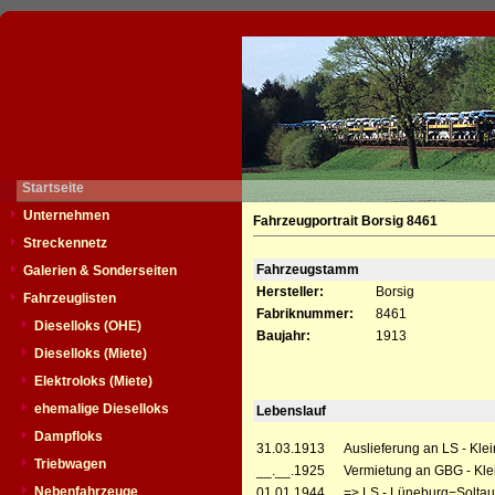
Startseite
Unternehmen
Fahrzeugportrait Borsig 8461
Streckennetz
Fahrzeugstamm
Galerien & Sonderseiten
Hersteller:
Borsig
Fahrzeuglisten
Fabriknummer:
8461
Dieselloks (OHE)
Baujahr:
1913
Dieselloks (Miete)
Elektroloks (Miete)
ehemalige Dieselloks
Lebenslauf
Dampfloks
31.03.1913
Auslieferung an LS - Kl
Triebwagen
__.__.1925
Vermietung an GBG - Kle
Nebenfahrzeuge
01.01.1944
=> LS - Lüneburg−Solta