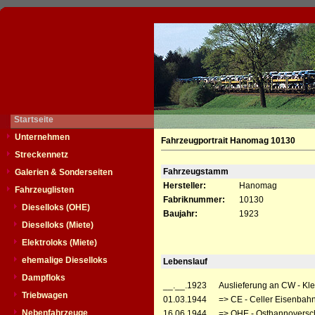
Startseite
Unternehmen
Fahrzeugportrait Hanomag 10130
Streckennetz
Fahrzeugstamm
Galerien & Sonderseiten
Hersteller:
Hanomag
Fahrzeuglisten
Fabriknummer:
10130
Dieselloks (OHE)
Baujahr:
1923
Dieselloks (Miete)
Elektroloks (Miete)
ehemalige Dieselloks
Lebenslauf
Dampfloks
__.__.1923
Auslieferung an CW - Kle
Triebwagen
01.03.1944
=> CE - Celler Eisenbahn
Nebenfahrzeuge
16.06.1944
=> OHE - Osthannoversc