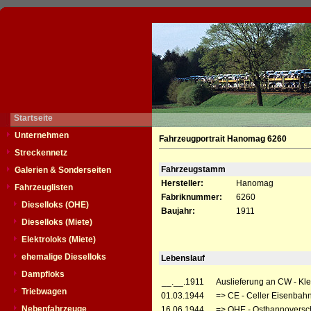
Startseite
Unternehmen
Fahrzeugportrait Hanomag 6260
Streckennetz
Fahrzeugstamm
Galerien & Sonderseiten
Hersteller:
Hanomag
Fahrzeuglisten
Fabriknummer:
6260
Dieselloks (OHE)
Baujahr:
1911
Dieselloks (Miete)
Elektroloks (Miete)
ehemalige Dieselloks
Lebenslauf
Dampfloks
__.__.1911
Auslieferung an CW - Kle
Triebwagen
01.03.1944
=> CE - Celler Eisenbahn
Nebenfahrzeuge
16.06.1944
=> OHE - Osthannoversc